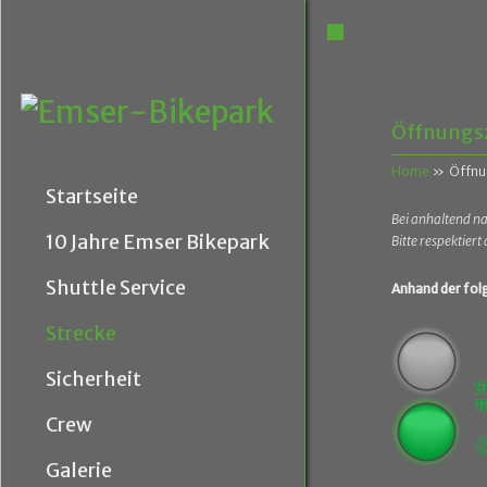
Öffnungs
Home
»
Öffnu
Startseite
Bei anhaltend na
10 Jahre Emser Bikepark
Bitte respektier
Shuttle Service
Anhand der folg
Strecke
Sicherheit
Crew
Galerie