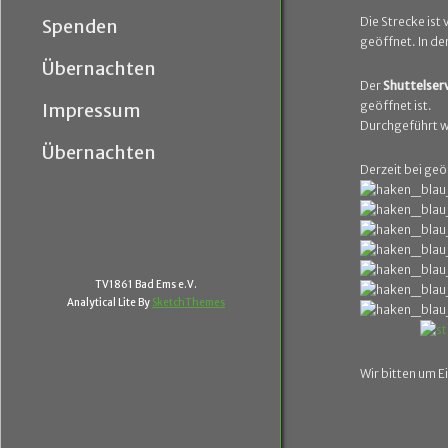
Die Strecke ist
Spenden
geöffnet. In de
Übernachten
Der
Shuttelser
geöffnet ist.
Impressum
Durchgeführt wi
Übernachten
Derzeit bei geö
TV1861 Bad Ems e.V.
Analytical Lite By
SketchThemes
Wir bitten um E