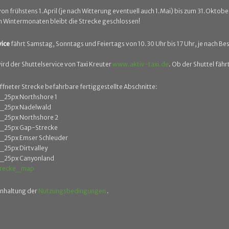
 von frühstens 1.April (je nach Witterung eventuell auch 1.Mai) bis zum 31.Oktob
n Wintermonaten bleibt die Strecke geschlossen!
vice
fährt Samstag, Sonntags und Feiertags von 10.30 Uhr bis 17 Uhr, je nach Be
rd der Shuttelservice von Taxi Kreuter
www.aktiv-taxi.de
. Ob der Shuttel fährt
ffneter Strecke befahrbare fertiggestellte Abschnitte:
Northshore 1
Nadelwald
Northshore 2
Gap-Strecke
Emser Schleuder
Dirtvalley
Canyonland
inhaltung der
Nutzungsbedingungen
.