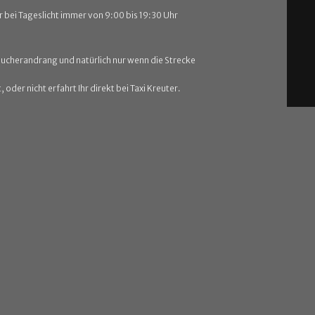
er bei Tageslicht immer von 9:00 bis 19:30 Uhr
sucherandrang und natürlich nur wenn die Strecke
, oder nicht erfahrt Ihr direkt bei Taxi Kreuter.