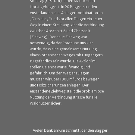
Sonntag(09.11.14) haben Maurice und
Horst gebaggert. In 20 Baggerstunden
enstadanden eine Anliegerkombination im
„Dirtvalley “ und vor allen Dingen ein neuer
Weg in einem Steilhang, der die Verbindung
zwischen Abschnitt 6 und 7 herstellt
(Z
iehweg). Der neue Ziehweg war
notwendig, da der Stadt und uns klar
wurde, dass eine gemeinsame Nutzung
eines vorhandenen Weges mit Fußgängern
zu gefährlich sein würde. Die Aktion im
steilen Gelände war aufwändig und
gefährlich. Um den Weg anzulegen,
mussten wir über 1000 m³ Erde bewegen
und Holzsicherungen anlegen. Der
enstandene Ziehweg stellt die problemlose
Nutzung der Verbindungstrasse für alle
Waldnutzer sicher.
Vielen Dank an Kim Schmitt, der den Bagger