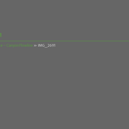
1
ke – Canyon Flowline
»
IMG_2691