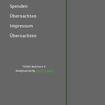
Spenden
Übernachten
Impressum
Übernachten
TV1861 Bad Ems e.V.
Analytical Lite By
SketchThemes