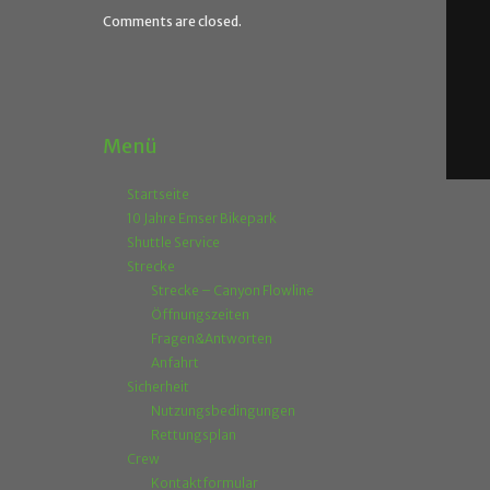
Comments are closed.
Menü
Startseite
10 Jahre Emser Bikepark
Shuttle Service
Strecke
Strecke – Canyon Flowline
Öffnungszeiten
Fragen&Antworten
Anfahrt
Sicherheit
Nutzungsbedingungen
Rettungsplan
Crew
Kontaktformular