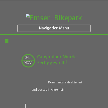
Navigation Menu
Canyonland Wurde
24th
Fertiggestellt!
NOV.
Kommentare deaktiviert
and posted in Allgemein
L