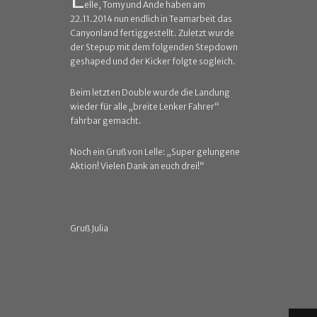
elle, Tomy und Ande haben am
22.11.2014 nun endlich in Teamarbeit das
Canyonland fertiggestellt. Zuletzt wurde
der Stepup mit dem folgenden Stepdown
geshaped und der Kicker folgte sogleich.
Beim letzten Double wurde die Landung
wieder für alle „breite Lenker Fahrer“
fahrbar gemacht.
Noch ein Gruß von Lelle: „Super gelungene
Aktion! Vielen Dank an euch drei!“
Gruß Julia